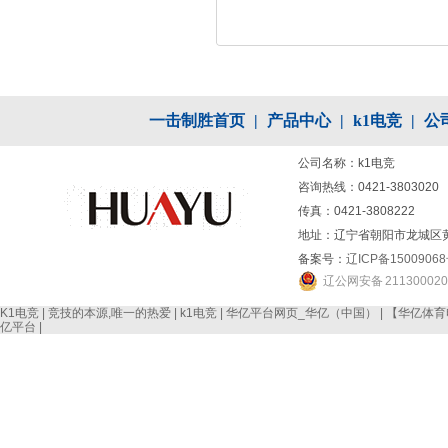
一击制胜首页
|
产品中心
|
k1电竞
|
公
公司名称：k1电竞
咨询热线：0421-3803020
传真：0421-3808222
地址：辽宁省朝阳市龙城区黄
备案号：
辽ICP备15009068
辽公网安备 211300020
K1电竞 | 竞技的本源,唯一的热爱
|
k1电竞
|
华亿平台网页_华亿（中国）
|
【华亿体育
亿平台
|