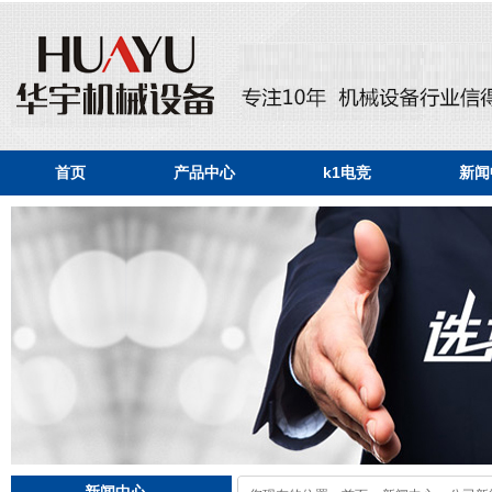
首页
产品中心
k1电竞
新闻