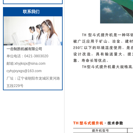
FU链式输送机
单，双向旋转闸门
振动筛
库顶人孔门
联系我们
大倾角输送机，
搅拌机
库顶人孔门
空气输送斜槽
量仓孔盖
一击制胜机械有限公司
单位电话：0421-3803020
邮箱:xhyjksjx@sina.com
cyhyjxyxgs@163.com
厂址：辽宁省朝阳市龙城区黄河路
五段229号