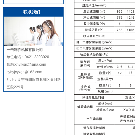
FU链式输送机
单，双向旋转闸门
振动筛
库顶人孔门
联系我们
大倾角输送机，
搅拌机
库顶人孔门
空气输送斜槽
量仓孔盖
一击制胜机械有限公司
单位电话：0421-3803020
邮箱:xhyjksjx@sina.com
cyhyjxyxgs@163.com
厂址：辽宁省朝阳市龙城区黄河路
五段229号