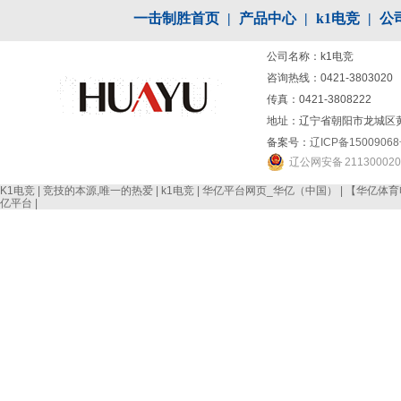
一击制胜首页
|
产品中心
|
k1电竞
|
公
公司名称：k1电竞
咨询热线：0421-3803020
传真：0421-3808222
地址：辽宁省朝阳市龙城区黄
备案号：
辽ICP备15009068
辽公网安备 211300020
K1电竞 | 竞技的本源,唯一的热爱
|
k1电竞
|
华亿平台网页_华亿（中国）
|
【华亿体育
亿平台
|