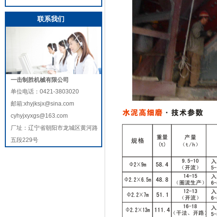
FU链式输送机
单，双向旋转闸门
振动筛
库顶人孔门
联系我们
大倾角输送机，
搅拌机
库顶人孔门
空气输送斜槽
量仓孔盖
一击制胜机械有限公司
单位电话：0421-3803020
邮箱:xhyjksjx@sina.com
cyhyjxyxgs@163.com
厂址：辽宁省朝阳市龙城区黄河路
五段229号