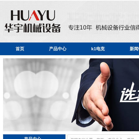
首页
产品中心
k1电竞
新闻