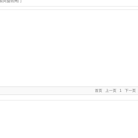
双向旋转闸门
首页
上一页
1
下一页