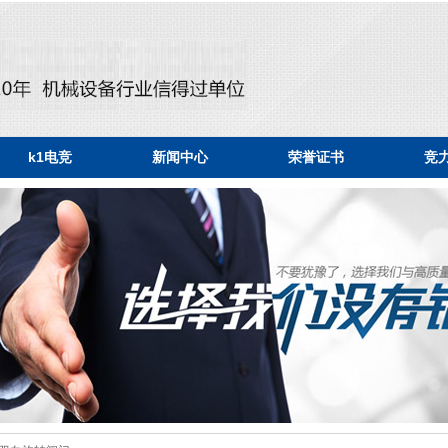
k1电竞
新闻中心
荣誉证书
竞