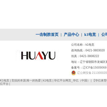
一击制胜首页
|
产品中心
|
k1电竞
|
公
公司名称：k1电竞
咨询热线：0421-3803020
传真：0421-3808222
地址：辽宁省朝阳市龙城区黄
备案号：
辽ICP备15009068
辽公网安备 211300020
K1电竞 | 竞技的本源,唯一的热爱
|
k1电竞
|
华亿平台网页_华亿（中国）
|
【华亿体育
亿平台
|