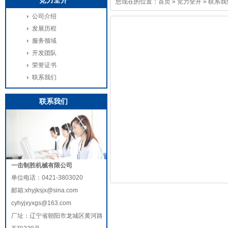
竞力全开
您现在的位置：
首页
»
竞力全开
»
联系我
公司介绍
发展历程
服务领域
开发团队
荣誉证书
联系我们
联系我们
一击制胜机械有限公司
单位电话：0421-3803020
邮箱:xhyjksjx@sina.com
cyhyjxyxgs@163.com
厂址：辽宁省朝阳市龙城区黄河路